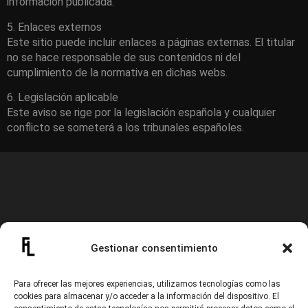
información publicada.
5. Enlaces externos
Este sitio puede incluir enlaces a páginas externas. El titular
no se hace responsable de sus contenidos ni del
cumplimiento de la normativa en dichas webs.
6. Legislación aplicable
Este aviso se rige por la legislación española y cualquier
conflicto se someterá a los tribunales españoles.
HABLEMOS
Gestionar consentimiento
ESTOY AQUÍ PARA COLABORAR CONTIGO, Y CONVERTIR
EN REALIDAD TODAS TUS IDEAS.
Para ofrecer las mejores experiencias, utilizamos tecnologías como las
cookies para almacenar y/o acceder a la información del dispositivo. El